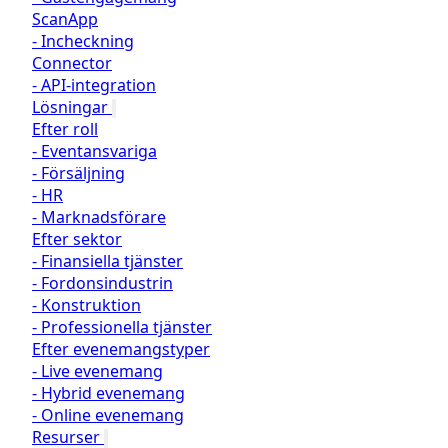
ScanApp
-
Incheckning
Connector
-
API-integration
Lösningar
Efter roll
-
Eventansvariga
-
Försäljning
-
HR
-
Marknadsförare
Efter sektor
-
Finansiella tjänster
-
Fordonsindustrin
-
Konstruktion
-
Professionella tjänster
Efter evenemangstyper
-
Live evenemang
-
Hybrid evenemang
-
Online evenemang
Resurser