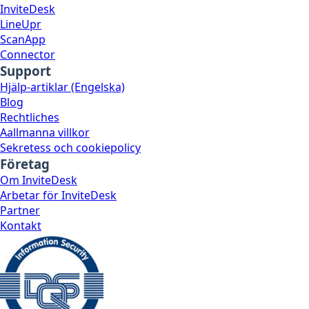
InviteDesk
LineUpr
ScanApp
Connector
Support
Hjälp-artiklar (Engelska)
Blog
Rechtliches
Aallmanna villkor
Sekretess och cookiepolicy
Företag
Om InviteDesk
Arbetar för InviteDesk
Partner
Kontakt