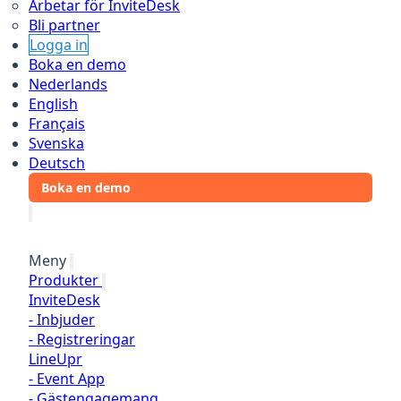
Arbetar för InviteDesk
Bli partner
Logga in
Boka en demo
Nederlands
English
Français
Svenska
Deutsch
Boka en demo
Meny
Produkter
InviteDesk
-
Inbjuder
-
Registreringar
LineUpr
-
Event App
-
Gästengagemang