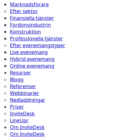
Marknadsförare
Efter sektor
Finansiella tjänster
Fordonsindustrin
Konstruktion
Professionella tjänster
Efter evenemangstyper
Live evenemang
Hybrid evenemang
Online evenemang
Resurser
Blogg
Referenser
Webbinarier
Nedladdningar
Priser
InviteDesk
LineUpr
Om InviteDesk
Om InviteDesk