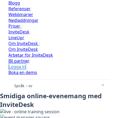
Blogg
Referenser
Webbinarier
Nedladdningar
Priser
InviteDesk
LineUpr
Om InviteDesk
Om InviteDesk
Arbetar för InviteDesk
Bli partner
Logga in
Boka en demo
Språk – sv
Smidiga online-evenemang med
InviteDesk