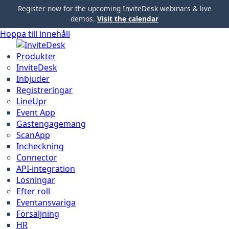
Register now for the upcoming InviteDesk webinars & live
demos.
Visit the calendar
Hoppa till innehåll
Produkter
InviteDesk
Inbjuder
Registreringar
LineUpr
Event App
Gästengagemang
ScanApp
Incheckning
Connector
API-integration
Lösningar
Efter roll
Eventansvariga
Försäljning
HR